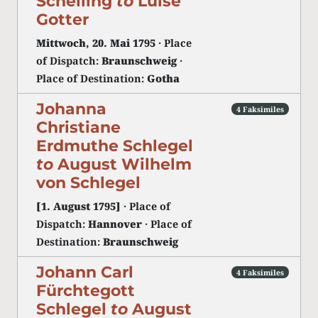
Schelling
to
Luise
Gotter
Mittwoch, 20. Mai 1795
· Place
of Dispatch:
Braunschweig
·
Place of Destination:
Gotha
Johanna
4 Faksimiles
Christiane
Erdmuthe Schlegel
to
August Wilhelm
von Schlegel
[1. August 1795]
· Place of
Dispatch:
Hannover
· Place of
Destination:
Braunschweig
Johann Carl
4 Faksimiles
Fürchtegott
Schlegel
to
August