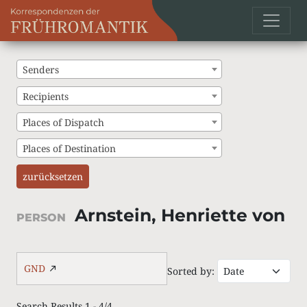
Senders
Recipients
Places of Dispatch
Places of Destination
zurücksetzen
Arnstein, Henriette von
PERSON
GND
Sorted by:
Search Results 1 - 4/4