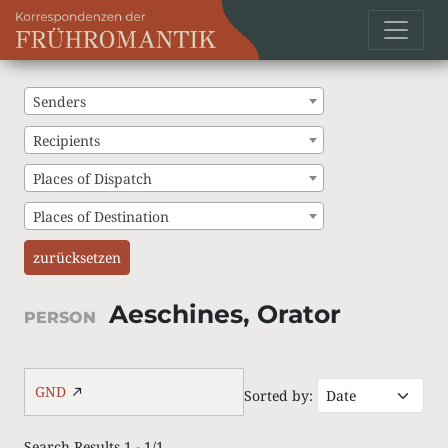
Senders
Recipients
Places of Dispatch
Places of Destination
zurücksetzen
Aeschines, Orator
PERSON
GND
Sorted by:
Search Results 1 - 1/1