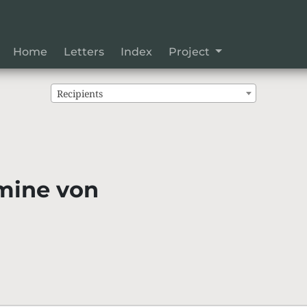
Home
Letters
Index
Project
Recipients
mine von