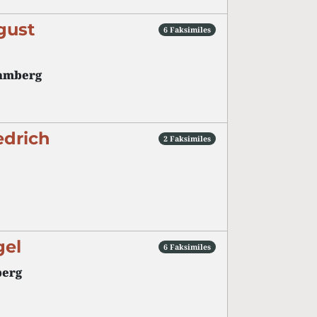
gust
6 Faksimiles
amberg
edrich
2 Faksimiles
gel
6 Faksimiles
erg