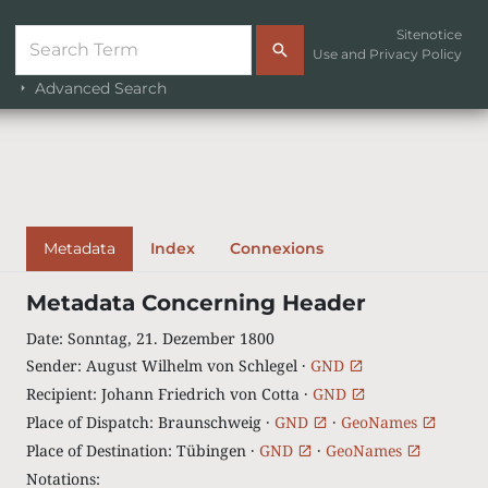
Sitenotice
Use and Privacy Policy
Advanced Search
Metadata
Index
Connexions
Metadata Concerning Header
Date
:
Sonntag, 21. Dezember 1800
Sender
:
August Wilhelm von Schlegel ·
GND
Recipient
:
Johann Friedrich von Cotta ·
GND
Place of Dispatch
:
Braunschweig ·
GND
·
GeoNames
Place of Destination
:
Tübingen ·
GND
·
GeoNames
Notations
: