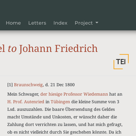
Home
Letters
Index
Project
el
to
Johann Friedrich
[1]
Braunschweig
, d. 21 Dec 1800
Mein Schwager,
der hiesige Professor Wiedemann
hat an
H. Prof. Autenried
in
Tübingen
die kleine Summe von 3
Lsd.
auszuzahlen. Die baare Übersendung des Geldes
macht Umstände und Unkosten, er wünscht daher die
Zahlung dort verrichten zu lassen, und hat mich gefragt,
ob es nicht vielleicht durch Sie geschehen könnte. Da ich