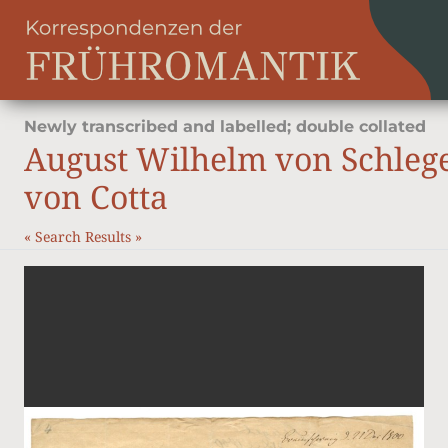
Newly transcribed and labelled; double collated
August Wilhelm von Schleg
von Cotta
«
Search Results
»