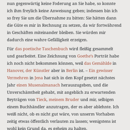
nun gegenwärtig keine Foderung an Sie habe, so konnte
ich ihm freylich keine Anweisung geben; indessen bin ich
so frey Sie um die Übernahme zu bitten: Sie hätten dann
die Güte es mir in Rechnung zu setzen, da wir fortwährend
in Geschäften miteinander bleiben. Sie würden mir
dadurch eine wahre Gefälligkeit erzeigen.
Für
das poetische Taschenbuch
wird fleißig gesammelt
und gearbeitet. Eine Zeichnung von
Goethe’s
Porträt habe
ich noch nicht bekommen können, weil
das Gemählde
in
Hanover
,
der Künstler
aber in
Berlin
ist. –
Ein gewisser
Vermehren
in
Jena
hat sich in den Kopf gesetzt nächstes
Jahr
einen Musenalmanach
herauszugeben, und die
Unverschämtheit gehabt, mit angeblich zu erwartenden
Beyträgen von
Tieck
,
meinem Bruder
und mir, selbigen
einem Buchhändler anzutragen, der es aber ablehnte. Ich
weiß nicht, ob es nicht gut wäre, von unserm Vorhaben
zeitig etwas öffentlich verlauten zu lassen; wenigstens ist
wohl kein Grund da, es geheim zu halten.