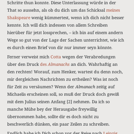
Schritte thun konnte. Diese Unterlassung würde in der
That so aussehn, als ob du dich um das Schicksal
meines
Shakspeare
wenig kümmertest, wenn ich dich nicht besser
kennte. Ich will dich indessen von allem Schreiben
hierüber für jetzt lossprechen, – ich bin auf einem andern
Wege so gut von der Lage der Sachen unterrichtet, wie ich
es durch einen Brief von dir nur immer seyn könnte.
Ferner verweist mich
Cotta
wegen der Verabredungen
über den Druck
des
Almanachs
an dich. Wahrhaftig an
den rechten! Worauf, zum Henker, wartest du denn noch,
mir dergleichen Nachrichten zu ertheilen? Was ist noch
für Zeit zu versäumen? Wenn der
Almanach
zeitig auf
Michaelis erscheinen soll, so muß der Druck doch gewiß
mit dem Julius seinen Anfang [2] nehmen. Da ich so
manche Mühe bey der Herausgabe freywillig
übernommen habe, sollte dir es doch nicht zu
beschwerlich dünken, ein paar Zeilen zu schreiben.
Endlich habe ich Dich schon vor der Reise nach
Leipzig