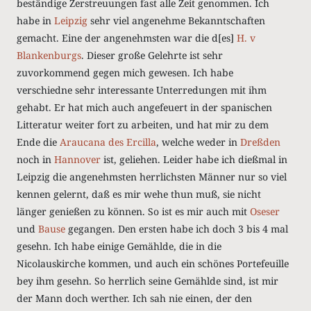
beständige Zerstreuungen fast alle Zeit genommen. Ich
habe in
Leipzig
sehr viel angenehme Bekanntschaften
gemacht. Eine der angenehmsten war die d[es]
H. v
Blankenburgs
. Dieser große Gelehrte ist sehr
zuvorkommend gegen mich gewesen. Ich habe
verschiedne sehr interessante Unterredungen mit ihm
gehabt. Er hat mich auch angefeuert in der spanischen
Litteratur weiter fort zu arbeiten, und hat mir zu dem
Ende die
Araucana des Ercilla
, welche weder in
Dreßden
noch in
Hannover
ist, geliehen. Leider habe ich dießmal in
Leipzig die angenehmsten herrlichsten Männer nur so viel
kennen gelernt, daß es mir wehe thun muß, sie nicht
länger genießen zu können. So ist es mir auch mit
Oseser
und
Bause
gegangen. Den ersten habe ich doch 3 bis 4 mal
gesehn. Ich habe einige Gemählde, die in die
Nicolauskirche kommen, und auch ein schönes Portefeuille
bey ihm gesehn. So herrlich seine Gemählde sind, ist mir
der Mann doch werther. Ich sah nie einen, der den