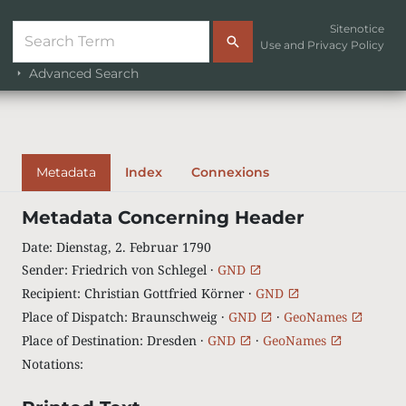
Sitenotice
Use and Privacy Policy
Advanced Search
Metadata
Index
Connexions
Metadata Concerning Header
Date
:
Dienstag, 2. Februar 1790
Sender
:
Friedrich von Schlegel ·
GND
Recipient
:
Christian Gottfried Körner ·
GND
Place of Dispatch
:
Braunschweig ·
GND
·
GeoNames
Place of Destination
:
Dresden ·
GND
·
GeoNames
Notations
: