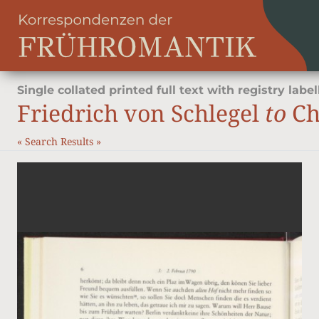
Single collated printed full text with registry label
Friedrich von Schlegel
to
Ch
«
Search Results
»