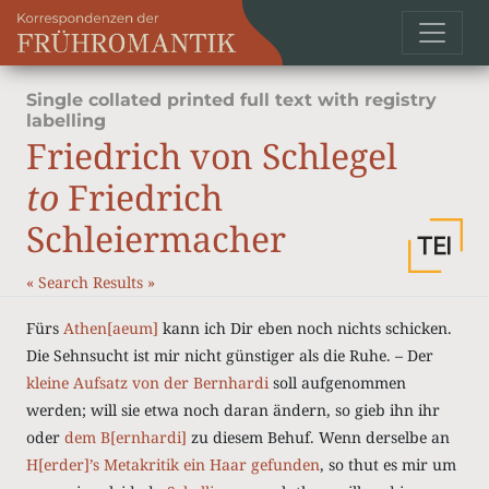
Single collated printed full text with registry
labelling
Friedrich von Schlegel
to
Friedrich
Schleiermacher
«
Search Results
»
Fürs
Athen[aeum]
kann ich Dir eben noch nichts schicken.
Die Sehnsucht ist mir nicht günstiger als die Ruhe. – Der
kleine Aufsatz von
der Bernhardi
soll aufgenommen
werden; will sie etwa noch daran ändern, so gieb ihn ihr
oder
dem B[ernhardi]
zu diesem Behuf. Wenn derselbe an
H[erder]’s
Metakritik
ein Haar gefunden
, so thut es mir um