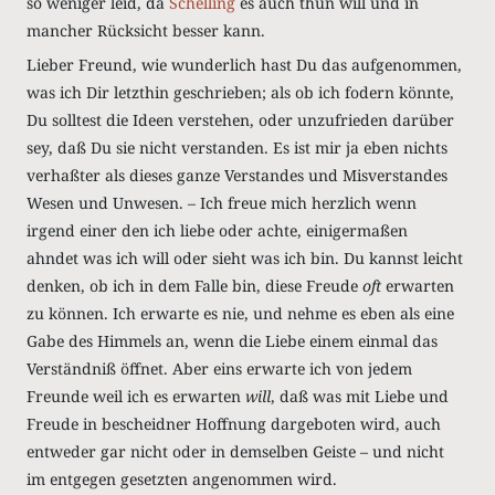
so weniger leid, da
Schelling
es auch thun will und in
mancher Rücksicht besser kann.
Lieber Freund, wie wunderlich hast Du das aufgenommen,
was ich Dir letzthin geschrieben; als ob ich fodern könnte,
Du solltest die Ideen verstehen, oder unzufrieden darüber
sey, daß Du sie nicht verstanden. Es ist mir ja eben nichts
verhaßter als dieses ganze Verstandes und Misverstandes
Wesen und Unwesen. – Ich freue mich herzlich wenn
irgend einer den ich liebe oder achte, einigermaßen
ahndet was ich will oder sieht was ich bin. Du kannst leicht
denken, ob ich in dem Falle bin, diese Freude
oft
erwarten
zu können. Ich erwarte es nie, und nehme es eben als eine
Gabe des Himmels an, wenn die Liebe einem einmal das
Verständniß öffnet. Aber eins erwarte ich von jedem
Freunde weil ich es erwarten
will
, daß was mit Liebe und
Freude in bescheidner Hoffnung dargeboten wird, auch
entweder gar nicht oder in demselben Geiste – und nicht
im entgegen gesetzten angenommen wird.