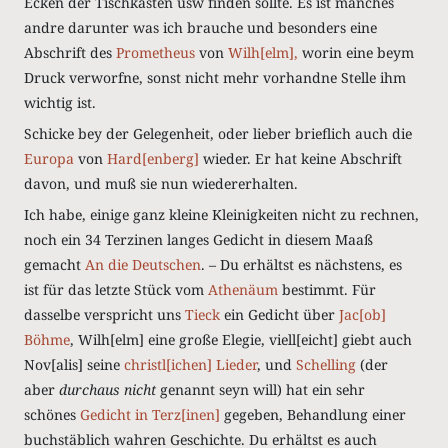
Ecken der Tischkasten usw finden sollte. Es ist manches
andre darunter was ich brauche und besonders eine
Abschrift des
Prometheus
von
Wilh[elm],
worin eine beym
Druck verworfne, sonst nicht mehr vorhandne Stelle ihm
wichtig ist.
Schicke bey der Gelegenheit, oder lieber brieflich auch die
Europa
von
Hard[enberg]
wieder. Er hat keine Abschrift
davon, und muß sie nun wiedererhalten.
Ich habe, einige ganz kleine Kleinigkeiten nicht zu rechnen,
noch ein 34 Terzinen langes Gedicht in diesem Maaß
gemacht
An die Deutschen
. – Du erhältst es nächstens, es
ist für das letzte Stück vom
Athenäum
bestimmt. Für
dasselbe verspricht uns
Tieck
ein Gedicht über
Jac[ob]
Böhme
, Wilh[elm] eine große Elegie, viell[eicht] giebt auch
Nov[alis] seine
christl[ichen] Lieder
, und
Schelling
(der
aber
durchaus nicht
genannt seyn will) hat ein sehr
schönes
Gedicht in Terz[inen]
gegeben, Behandlung einer
buchstäblich wahren Geschichte. Du erhältst es auch