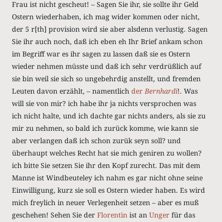
Frau ist nicht gescheut! – Sagen Sie ihr, sie sollte ihr Geld
Ostern wiederhaben, ich mag wider kommen oder nicht,
der 5 r[th] provision wird sie aber alsdenn verlustig. Sagen
Sie ihr auch noch, daß ich eben eh Ihr Brief ankam schon
im Begriff war es ihr sagen zu lassen daß sie es Ostern
wieder nehmen müsste und daß ich sehr verdrüßlich auf
sie bin weil sie sich so ungebehrdig anstellt, und fremden
Leuten davon erzählt, – namentlich
der
Bernhardi
!. Was
will sie von mir? ich habe ihr ja nichts versprochen was
ich nicht halte, und ich dachte gar nichts anders, als sie zu
mir zu nehmen, so bald ich zurück komme, wie kann sie
aber verlangen daß ich schon zurük seyn soll? und
überhaupt welches Recht hat sie mich geniren zu wollen?
ich bitte Sie setzen Sie ihr den Kopf zurecht. Das mit dem
Manne ist Windbeuteley ich nahm es gar nicht ohne seine
Einwilligung, kurz sie soll es Ostern wieder haben. Es wird
mich freylich in neuer Verlegenheit setzen – aber es muß
geschehen! Sehen Sie der
Florentin
ist an
Unger
für das