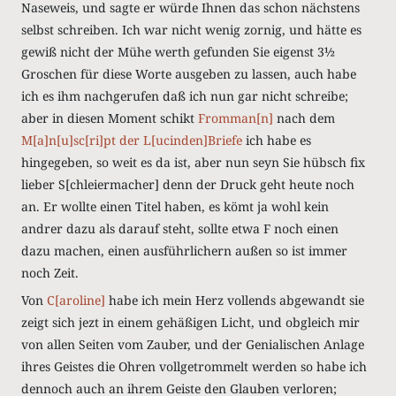
Naseweis, und sagte er würde Ihnen das schon nächstens
selbst schreiben. Ich war nicht wenig zornig, und hätte es
gewiß nicht der Mühe werth gefunden Sie eigenst 3½
Groschen für diese Worte ausgeben zu lassen, auch habe
ich es ihm nachgerufen daß ich nun gar nicht schreibe;
aber in diesen Moment schikt
Fromman[n]
nach dem
M[a]n[u]sc[ri]pt der
L[ucinden]
Briefe
ich habe es
hingegeben, so weit es da ist, aber nun seyn Sie hübsch fix
lieber S[chleiermacher] denn der Druck geht heute noch
an. Er wollte einen Titel haben, es kömt ja wohl kein
andrer dazu als darauf steht, sollte etwa F noch einen
dazu machen, einen ausführlichern außen so ist immer
noch Zeit.
Von
C[aroline]
habe ich mein Herz vollends abgewandt sie
zeigt sich jezt in einem gehäßigen Licht, und obgleich mir
von allen Seiten vom Zauber, und der Genialischen Anlage
ihres Geistes die Ohren vollgetrommelt werden so habe ich
dennoch auch an ihrem Geiste den Glauben verloren;