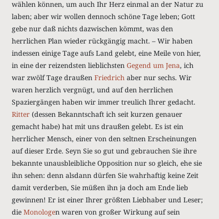
wählen können, um auch Ihr Herz einmal an der Natur zu
laben; aber wir wollen dennoch schöne Tage leben; Gott
gebe nur daß nichts dazwischen kömmt, was den
herrlichen Plan wieder rückgängig macht. – Wir haben
indessen einige Tage aufs Land gelebt, eine Meile von hier,
in eine der reizendsten lieblichsten
Gegend um Jena
, ich
war zwölf Tage draußen
Friedrich
aber nur sechs. Wir
waren herzlich vergnügt, und auf den herrlichen
Spaziergängen haben wir immer treulich Ihrer gedacht.
Ritter
(dessen Bekanntschaft ich seit kurzen genauer
gemacht habe) hat mit uns draußen gelebt. Es ist ein
herrlicher Mensch, einer von den seltnen Erscheinungen
auf dieser Erde. Seyn Sie so gut und gebrauchen Sie ihre
bekannte unausbleibliche Opposition nur so gleich, ehe sie
ihn sehen: denn alsdann dürfen Sie wahrhaftig keine Zeit
damit verderben, Sie müßen ihn ja doch am Ende lieb
gewinnen! Er ist einer Ihrer größten Liebhaber und Leser;
die
Monologe
n waren von großer Wirkung auf sein