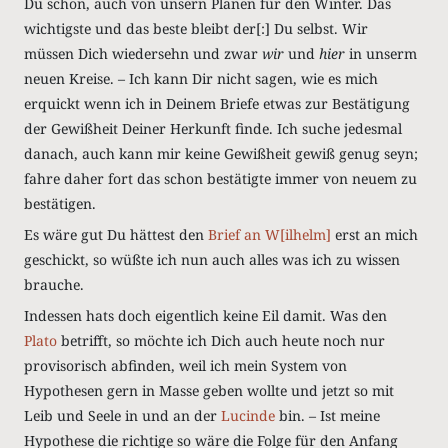
Du schon, auch von unsern Planen für den Winter. Das
wichtigste und das beste bleibt der[:] Du selbst. Wir
müssen Dich wiedersehn und zwar
wir
und
hier
in unserm
neuen Kreise. – Ich kann Dir nicht sagen, wie es mich
erquickt wenn ich in Deinem Briefe etwas zur Bestätigung
der Gewißheit Deiner Herkunft finde. Ich suche jedesmal
danach, auch kann mir keine Gewißheit gewiß genug seyn;
fahre daher fort das schon bestätigte immer von neuem zu
bestätigen.
Es wäre gut Du hättest den
Brief an
W[ilhelm]
erst an mich
geschickt, so wüßte ich nun auch alles was ich zu wissen
brauche.
Indessen hats doch eigentlich keine Eil damit. Was den
Plato
betrifft, so möchte ich Dich auch heute noch nur
provisorisch abfinden, weil ich mein System von
Hypothesen gern in Masse geben wollte und jetzt so mit
Leib und Seele in und an der
Lucinde
bin. – Ist meine
Hypothese die richtige so wäre die Folge für den Anfang