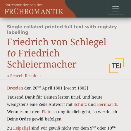
Single collated printed full text with registry
labelling
Friedrich von Schlegel
to
Friedrich
Schleiermacher
«
Search Results
»
Dresden
den 20
April 1801 [
recte
: 1802]
ten
Tausend Dank für Deinen lezten Brief, und heute
wenigstens eine Zeile Antwort mit
Schütz
und
Bernhardi
.
Wenn es mit dem
Plato
so unglücklich geht, so werde ich
Deine Ordre gewiß befolgen.
Zu
Leipz[ig]
sind wir gewiß nicht vor dem 9
oder 10
ten
ten