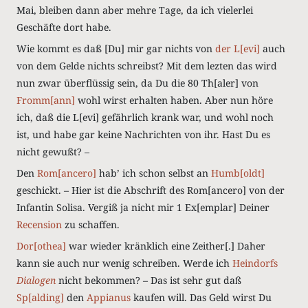
Mai, bleiben dann aber mehre Tage, da ich vielerlei
Geschäfte dort habe.
Wie kommt es daß [Du] mir gar nichts von
der L[evi]
auch
von dem Gelde nichts schreibst? Mit dem lezten das wird
nun zwar überflüssig sein, da Du die 80 Th[aler] von
Fromm[ann]
wohl wirst erhalten haben. Aber nun höre
ich, daß die L[evi] gefährlich krank war, und wohl noch
ist, und habe gar keine Nachrichten von ihr. Hast Du es
nicht gewußt? –
Den
Rom[ancero]
hab’ ich schon selbst an
Humb[oldt]
geschickt. – Hier ist die Abschrift des Rom[ancero] von der
Infantin Solisa. Vergiß ja nicht mir 1 Ex[emplar] Deiner
Recension
zu schaffen.
Dor[othea]
war wieder kränklich eine Zeither[.] Daher
kann sie auch nur wenig schreiben. Werde ich
Heindorfs
Dialogen
nicht bekommen? – Das ist sehr gut daß
Sp[alding]
den
Appianus
kaufen will. Das Geld wirst Du