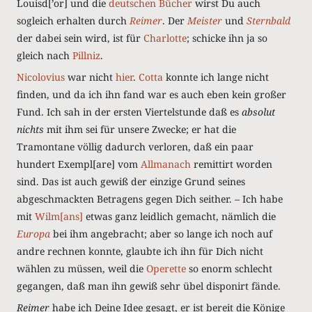
Louisd[’or] und die
deutschen Bücher
wirst Du auch
sogleich erhalten durch
Reimer
. Der
Meister
und
Sternbald
der dabei sein wird, ist für
Charlotte
; schicke ihn ja so
gleich nach
Pillniz
.
Nicolovius
war nicht
hier
.
Cotta
konnte ich lange nicht
finden, und da ich ihn fand war es auch eben kein großer
Fund. Ich sah in der ersten Viertelstunde daß es
absolut
nichts
mit ihm sei für unsere Zwecke; er hat die
Tramontane völlig dadurch verloren, daß ein paar
hundert Exempl[are] vom
Allmanach
remittirt worden
sind. Das ist auch gewiß der einzige Grund seines
abgeschmackten Betragens gegen Dich seither. – Ich habe
mit
Wilm[ans]
etwas ganz leidlich gemacht, nämlich die
Europa
bei ihm angebracht; aber so lange ich noch auf
andre rechnen konnte, glaubte ich ihn für Dich nicht
wählen zu müssen, weil die
Operette
so enorm schlecht
gegangen, daß man ihn gewiß sehr übel disponirt fände.
Reimer
habe ich Deine Idee gesagt, er ist bereit die Könige