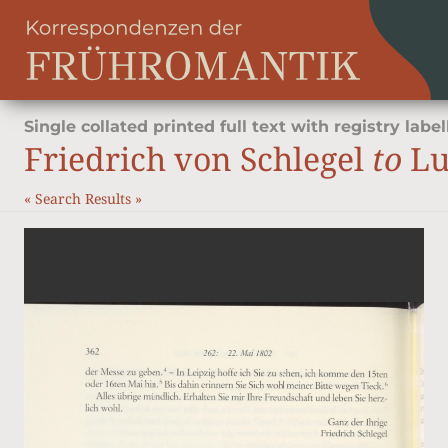
Single collated printed full text with registry label
Friedrich von Schlegel
to
Lu
«
Search Results
»