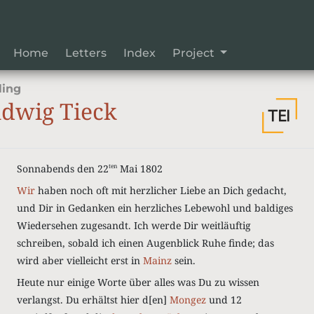
Home
Letters
Index
Project
ling
dwig Tieck
Sonnabends den 22
Mai 1802
ten
Wir
haben noch oft mit herzlicher Liebe an Dich gedacht,
und Dir in Gedanken ein herzliches Lebewohl und baldiges
Wiedersehen zugesandt. Ich werde Dir weitläuftig
schreiben, sobald ich einen Augenblick Ruhe finde; das
wird aber vielleicht erst in
Mainz
sein.
Heute nur einige Worte über alles was Du zu wissen
verlangst. Du erhältst hier d[en]
Mongez
und 12