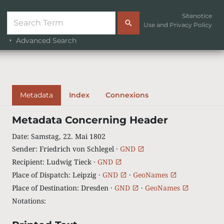
Sitenotice
Use and Privacy Policy
Advanced Search
Metadata
Index
Connexions
Metadata Concerning Header
Date
:
Samstag, 22. Mai 1802
Sender
:
Friedrich von Schlegel ·
GND
Recipient
:
Ludwig Tieck ·
GND
Place of Dispatch
:
Leipzig ·
GND
·
GeoNames
Place of Destination
:
Dresden ·
GND
·
GeoNames
Notations
: