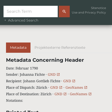
Sitenotice
Use and Privacy Policy
Advanced Search
Metadata
Projektexterne Referenztexte
Metadata Concerning Header
Date
:
Februar 1790
Sender
:
Johanna Fichte ·
GND
Recipient
:
Johann Gottlieb Fichte ·
GND
Place of Dispatch
:
Zürich ·
GND
·
GeoNames
Place of Destination
:
Zürich ·
GND
·
GeoNames
Notations
: