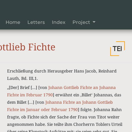
Home
Letters
Index
Project
tlieb Fichte
Erschließung durch Herausgeber Hans Jacob, Reinhard
Lauth, Bd. III,1.
„[Der] Brief [...] [von
Johann Gottlieb Fichte an Johanna
Fichte im Februar 1790
] erwähnt ein ‚Billet‘ Johannas, das
dem Billet [...] [von
Johanna Fichte an Johann Gottlieb
Fichte im Januar oder Februar 1790
] folgte. Johanna Rahn
fragte, ob Fichte sich der Sache der Frau von Titot weiter
angenommen habe. Sie teilte ihm Chorherrn Toblers Urteil
über seine Klopstock-Aufsätze mit: sie seien sehr gut. Sie