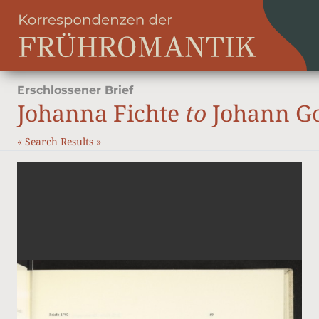
Erschlossener Brief
Johanna Fichte
to
Johann Got
«
Search Results
»