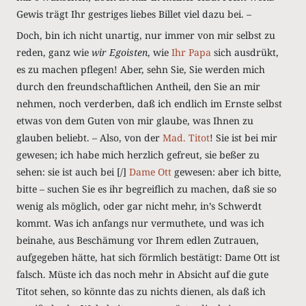
Gewis trägt Ihr gestriges liebes Billet viel dazu bei. –
Doch, bin ich nicht unartig, nur immer von mir selbst zu
reden, ganz wie
wir Egoisten
, wie
Ihr Papa
sich ausdrükt,
es zu machen pflegen! Aber, sehn Sie, Sie werden mich
durch den freundschaftlichen Antheil, den Sie an mir
nehmen, noch verderben, daß ich endlich im Ernste selbst
etwas von dem Guten von mir glaube, was Ihnen zu
glauben beliebt. – Also, von der
Mad. Titot
! Sie ist bei mir
gewesen; ich habe mich herzlich gefreut, sie beßer zu
sehen: sie ist auch bei [/]
Dame Ott
gewesen: aber ich bitte,
bitte – suchen Sie es ihr begreiflich zu machen, daß sie so
wenig als möglich, oder gar nicht mehr, in’s Schwerdt
kommt. Was ich anfangs nur vermuthete, und was ich
beinahe, aus Beschämung vor Ihrem edlen Zutrauen,
aufgegeben hätte, hat sich förmlich bestätigt: Dame Ott ist
falsch. Müste ich das noch mehr in Absicht auf die gute
Titot sehen, so könnte das zu nichts dienen, als daß ich