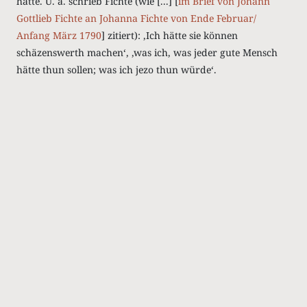
hatte. U. a. schrieb Fichte (wie [...] [
im Brief von Johann
Gottlieb Fichte an Johanna Fichte von Ende Februar/
Anfang März 1790
] zitiert): ‚Ich hätte sie können
schäzenswerth machen‘, ‚was ich, was jeder gute Mensch
hätte thun sollen; was ich jezo thun würde‘.