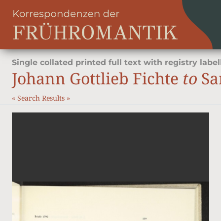
Single collated printed full text with registry label
Johann Gottlieb Fichte
to
Sam
«
Search Results
»