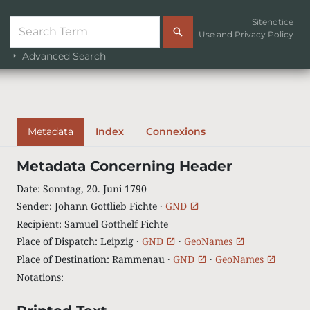
Sitenotice
Use and Privacy Policy
Advanced Search
Metadata
Index
Connexions
Metadata Concerning Header
Date
:
Sonntag, 20. Juni 1790
Sender
:
Johann Gottlieb Fichte ·
GND
Recipient
:
Samuel Gotthelf Fichte
Place of Dispatch
:
Leipzig ·
GND
·
GeoNames
Place of Destination
:
Rammenau ·
GND
·
GeoNames
Notations
: