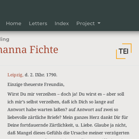
Home
Letters
Index
Project
ling
hanna Fichte
Leipzig,
d. 2. IXbr. 1790.
Einzige theuerste Freundin,
Wirst Du mir verzeihen – doch ja! Du wirst es – aber soll
ich mir’s selbst verzeihen, daß ich Dich so lange auf
Antwort habe warten laßen? auf Antwort auf zwei so
liebevolle zärtliche Briefe? Mein ganzes Herz dankt Dir für
Deine fortdauernde Zärtlichkeit, u. Liebe. Glaube ja nicht,
daß Mangel dieses Gefühls die Ursache meiner verzögerten