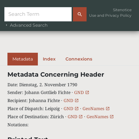
Sitenotice
Use and Privacy Policy
Advanced Search
Metadata
Index
Connexions
Metadata Concerning Header
Date
:
Dienstag, 2. November 1790
Sender
:
Johann Gottlieb Fichte ·
GND
Recipient
:
Johanna Fichte ·
GND
Place of Dispatch
:
Leipzig ·
GND
·
GeoNames
Place of Destination
:
Zürich ·
GND
·
GeoNames
Notations
: