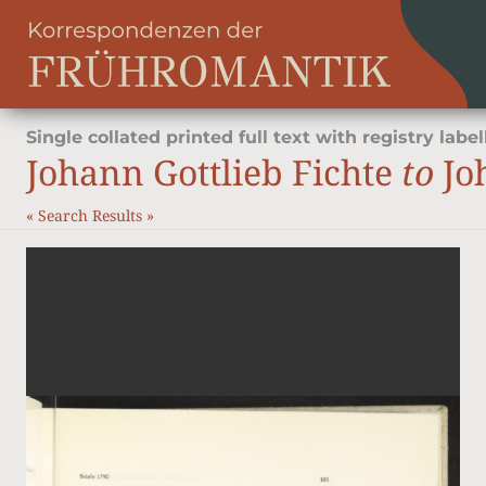
Single collated printed full text with registry label
Johann Gottlieb Fichte
to
Jo
«
Search Results
»