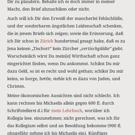
Dir zu plaudern. Behalte ich es doch immer in meiner
Macht, den Brief abzuschiken oder nicht.
Auch will ich Dir den Erweiß der mancherlei Fehlschlüße,
und der sonderbaren ängstlichen Leidenschaft schenken,
die in jenem Briefe sich zeigen; sowie die Erinnerung, daß
ich Dir schon in
Zürich
hundertmal gesagt habe, daß es zu
Jena keinen „Tischort” kein Zürcher
„vertischgäldte”
giebt.
Warscheinlich wirst Du mein[e] Wirthschaft schon ganz
eingerichtet finden, wenn Du ankommst. Schikst Du mir
dazu Geld, so ist es recht und wohl gethan; schikst Du mir
keins, so borge, bettle, stehle ich es dazu von Juden, und
Christen.
Meine ökonomischen Aussichten sind nicht schlecht. Ich
kann rechnen bis Michaelis allein gegen 600 fl. durch
Schriftstellerei d.i für
mein Lehrbuch
, worüber ich
Kollegia lese. einzunehmen; nicht gerechnet, was ich für
das Kollegium selbst und an Besoldung bekomme (900 fl.
ohngefähr nehme ich bis Michaelis ein). Künftiges