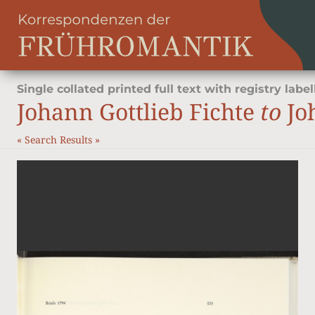
Single collated printed full text with registry label
Johann Gottlieb Fichte
to
Jo
«
Search Results
»