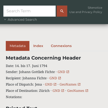
Sitenotice
Use and Privacy Policy
Advanced Search
Metadata
Index
Connexions
Metadata Concerning Header
Date
:
14. bis 17. Juni 1794
Sender
:
Johann Gottlieb Fichte ·
GND
Recipient
:
Johanna Fichte ·
GND
Place of Dispatch
:
Jena ·
GND
·
GeoNames
Place of Destination
:
Zürich ·
GND
·
GeoNames
Notations
: