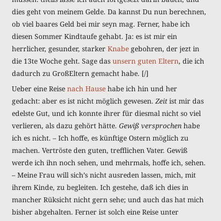
dies geht von meinem Gelde. Da kannst Du nun berechnen,
ob viel baares Geld bei mir seyn mag. Ferner, habe ich
diesen Sommer Kindtaufe gehabt. Ja: es ist mir ein
herrlicher, gesunder, starker
Knabe
gebohren, der jezt in
die 13te Woche geht. Sage das
unsern guten Eltern
, die ich
dadurch zu GroßEltern gemacht habe. [/]
Ueber eine Reise
nach Hause
habe ich hin und her
gedacht: aber es ist nicht möglich gewesen.
Zeit
ist mir das
edelste Gut, und ich konnte ihrer für diesmal nicht so viel
verlieren, als dazu gehört hätte.
Gewiß versprochen
habe
ich es nicht. – Ich hoffe, es künftige Ostern möglich zu
machen. Vertröste den guten, trefflichen Vater. Gewiß
werde ich ihn noch sehen, und mehrmals, hoffe ich, sehen.
– Meine Frau will sich’s nicht ausreden lassen, mich, mit
ihrem Kinde, zu begleiten. Ich gestehe, daß ich dies in
mancher Rüksicht nicht gern sehe; und auch das hat mich
bisher abgehalten. Ferner ist solch eine Reise unter