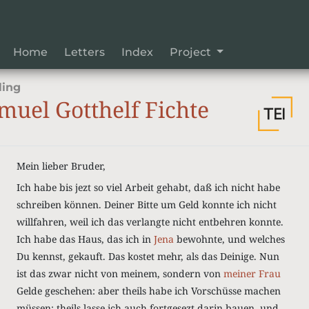
Home
Letters
Index
Project
ling
uel Gotthelf Fichte
Mein lieber Bruder,
Ich habe bis jezt so viel Arbeit gehabt, daß ich nicht habe
schreiben können. Deiner Bitte um Geld konnte ich nicht
willfahren, weil ich das verlangte nicht entbehren konnte.
Ich habe das Haus, das ich in
Jena
bewohnte, und welches
Du kennst, gekauft. Das kostet mehr, als das Deinige. Nun
ist das zwar nicht von meinem, sondern von
meiner Frau
Gelde geschehen: aber theils habe ich Vorschüsse machen
müssen: theils lasse ich auch fortgesezt darin bauen, und