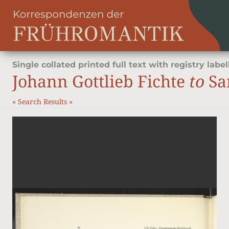
Single collated printed full text with registry label
Johann Gottlieb Fichte
to
Sam
«
Search Results
»