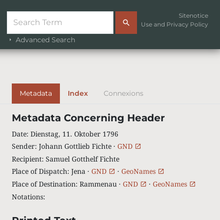
Sitenotice
Use and Privacy Policy
Advanced Search
Metadata
Index
Connexions
Metadata Concerning Header
Date
:
Dienstag, 11. Oktober 1796
Sender
:
Johann Gottlieb Fichte ·
GND
Recipient
:
Samuel Gotthelf Fichte
Place of Dispatch
:
Jena ·
GND
·
GeoNames
Place of Destination
:
Rammenau ·
GND
·
GeoNames
Notations
: