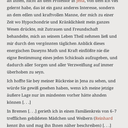
an Ihnen, nicht an dem Professor in
Jena
, von dem ich viel
gelernt habe, das ist ein ganz anderes Interesse, sondern
an dem edlen und kraftvollen Manne, der mich zu einer
Zeit wo Hypochondrie und Kränklichkeit mein ganzes
Wesen drückte, mit Zutrauen und Freundschaft
behandelte, mich an seinem Leben Theil nehmen ließ und
mir durch den vergönnten täglichen Anblick dieses
energischen Daseyns Muth und Kraft einflößte nie die
eigne Bestimmung eines jeden Schicksals aufzugeben, und
dadurch aller Sorgen und aller Verzweiflung auf immer
überhoben zu seyn.
Ich hoffte Sie bey meiner Rückreise in Jena zu sehen, und
würde Sie gewiß gesehen haben, wenn ich meine jetzige
äußere Lage nur im mindesten vorher hätte ahnden
können [. . .]
In Bremen [. . .] gerieth ich in einen Familienkreis von 6–7
trefflichen gebildeten Mädchen und Weibern (
Reinhard
kennt ihn und mag ihn Ihnen näher beschreiben) [. . .]