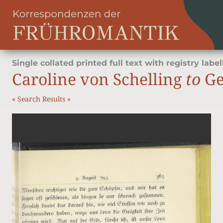
Single collated printed full text with registry label
Caroline von Schelling
to
Ge
«
Search Results
»