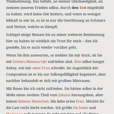
Theilnehmung. Das Gefühl, an meiner Glückseeligkeit, an
meinem inneren Frieden selbst, durch
den
Tod
eingebüßt
zu haben, wird keine Zeit lindern, und wenn es weniger
lebhaft in mir ist, so ist es nur die Gewöhnung an Schmerz
und Verlust, welche es dämpft.
Schlegel einige Monate bis zu seiner weiteren Bestimmung
hier zu haben ist wirklich ein Trost für mich – den ich
genieße, bis er auch wieder vorüber geht.
Wenn Sie ihm antworten, so melden Sie mir doch, ob Sie
mit
Gotters
Manusscript
zufrieden sind.
Ihm
selbst banget
dabey, wie mir
seine Frau
schreibt. Im Augenblick der
Composition ist er bis zur Selbstgefälligkeit begeistert, aber
nachher behandelt er sich mit großem Mistrauen.
Mit Ihnen bin ich nicht zufrieden. Sie hätten sollen in der
Meße einen zweiten Theil vom
Johann
herausgeben, aber
keinen
kleinen Menschen
. Die liebe arme
Frau
. Möchte ihr
die Last recht leicht werden. Ich grüße
Sie beide
und
Marianne
aufs innigste. Es geht mir hier auf alle Weise