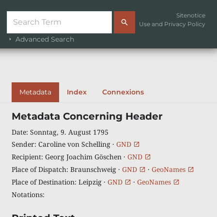
Sitenotice
Use and Privacy Policy
Advanced Search
Metadata
Index
Connexions
Metadata Concerning Header
Date
:
Sonntag, 9. August 1795
Sender
:
Caroline von Schelling ·
GND
Recipient
:
Georg Joachim Göschen ·
GND
Place of Dispatch
:
Braunschweig ·
GND
·
GeoNames
Place of Destination
:
Leipzig ·
GND
·
GeoNames
Notations
: