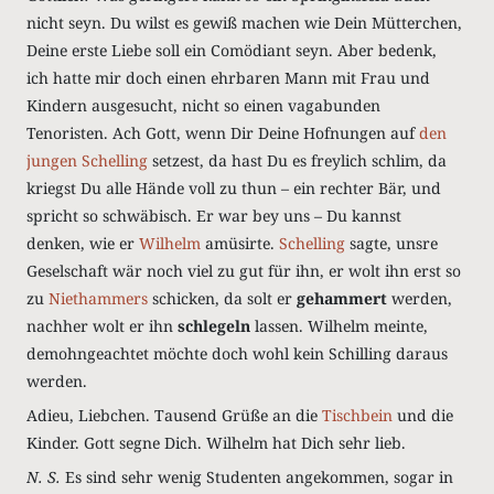
nicht seyn. Du wilst es gewiß machen wie Dein Mütterchen,
Deine erste Liebe soll ein Comödiant seyn. Aber bedenk,
ich hatte mir doch einen ehrbaren Mann mit Frau und
Kindern ausgesucht, nicht so einen vagabunden
Tenoristen. Ach Gott, wenn Dir Deine Hofnungen auf
den
jungen Schelling
setzest, da hast Du es freylich schlim, da
kriegst Du alle Hände voll zu thun – ein rechter Bär, und
spricht so schwäbisch. Er war bey uns – Du kannst
denken, wie er
Wilhelm
amüsirte.
Schelling
sagte, unsre
Geselschaft wär noch viel zu gut für ihn, er wolt ihn erst so
zu
Niethammers
schicken, da solt er
gehammert
werden,
nachher wolt er ihn
schlegeln
lassen. Wilhelm meinte,
demohngeachtet möchte doch wohl kein Schilling daraus
werden.
Adieu, Liebchen. Tausend Grüße an die
Tischbein
und die
Kinder. Gott segne Dich. Wilhelm hat Dich sehr lieb.
N. S.
Es sind sehr wenig Studenten angekommen, sogar in