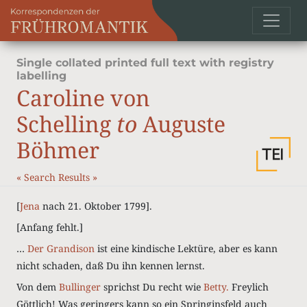
Single collated printed full text with registry
labelling
Caroline von
Schelling
to
Auguste
Böhmer
«
Search Results
»
[
Jena
nach 21. Oktober 1799].
[Anfang fehlt.]
…
Der Grandison
ist eine kindische Lektüre, aber es kann
nicht schaden, daß Du ihn kennen lernst.
Von dem
Bullinger
sprichst Du recht wie
Betty.
Freylich
Göttlich! Was geringers kann so ein Springinsfeld auch