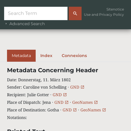
Sitenotice
Use and Privacy Policy
Advanced Search
Metadata
Index
Connexions
Metadata Concerning Header
Date
:
Donnerstag, 11. März 1802
Sender
:
Caroline von Schelling ·
GND
Recipient
:
Julie Gotter ·
GND
Place of Dispatch
:
Jena ·
GND
·
GeoNames
Place of Destination
:
Gotha ·
GND
·
GeoNames
Notations
: