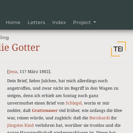
Home
Letters
Index
Project
ling
ie Gotter
[
Jena
, 11? März 1802].
Dein Brief, liebes Julchen, hat mich allerdings noch
angetroffen, und zwar nicht im Begriff in den Wagen zu
steigen, denn ich erhielt am Sontag noch ganz
unvermuthet einen Brief von
Schlegel,
worin er mir
meldet, daß
Grattenauer
viel früher, wie anfangs die Idee
war, reisen würde, und zugleich: daß die
Bernhardi
ihr
jüngstes Kind
verlohren hat, worüber sie trostlos und die
ganze Hausgesellschaft niedergeschlagen ist. Dieses hat