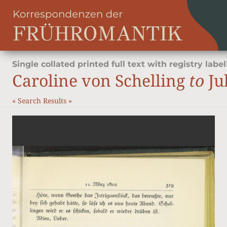
Single collated printed full text with registry label
Caroline von Schelling
to
Jul
«
Search Results
»