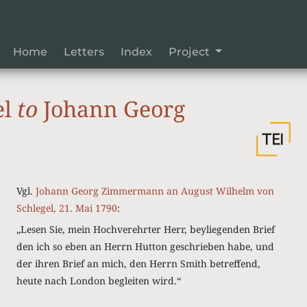
Home
Letters
Index
Project
el
to
Johann Georg
Vgl.
Johann Georg Zimmermann an August Wilhelm von
Schlegel, 21. Mai 1790
:
„Lesen Sie, mein Hochverehrter Herr, beyliegenden Brief
den ich so eben an Herrn Hutton geschrieben habe, und
der ihren Brief an mich, den Herrn Smith betreffend,
heute nach London begleiten wird.“