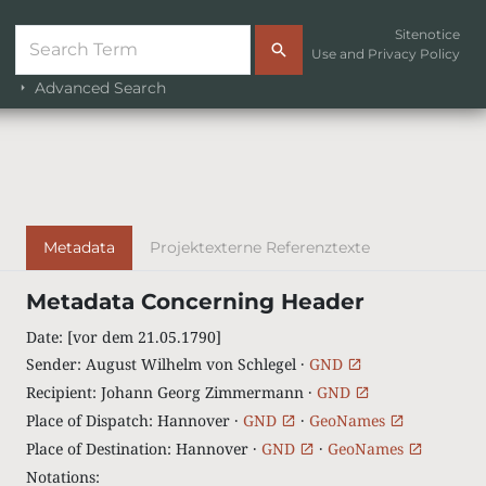
Sitenotice
Use and Privacy Policy
Advanced Search
Metadata
Projektexterne Referenztexte
Metadata Concerning Header
Date
:
[vor dem 21.05.1790]
Sender
:
August Wilhelm von Schlegel ·
GND
Recipient
:
Johann Georg Zimmermann ·
GND
Place of Dispatch
:
Hannover ·
GND
·
GeoNames
Place of Destination
:
Hannover ·
GND
·
GeoNames
Notations
: