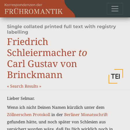
Single collated printed full text with registry
labelling
Friedrich
Schleiermacher
to
Carl Gustav von
Brinckmann
«
Search Results
»
Lieber Selmar.
Wenn ich nicht Deinen Namen kürzlich unter dem
Zöllner
schen Protokoll
in der
Berliner Monatsschrift
gefunden hätte, und noch später von Schlesien aus
versichert worden wäre, daß Du Dich wirklich noch in