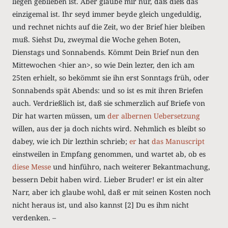
liegen geblieben ist. Aber glaube mir nur, daß dieß das
einzigemal ist. Ihr seyd immer beyde gleich ungeduldig,
und rechnet nichts auf die Zeit, wo der Brief hier bleiben
muß. Siehst Du, zweymal die Woche gehen Boten,
Dienstags und Sonnabends. Kömmt Dein Brief nun den
Mittewochen <hier an>, so wie Dein lezter, den ich am
25ten erhielt, so bekömmt sie ihn erst Sonntags früh, oder
Sonnabends spät Abends: und so ist es mit ihren Briefen
auch. Verdrießlich ist, daß sie schmerzlich auf Briefe von
Dir hat warten müssen, um
der albernen Uebersetzung
willen, aus der ja doch nichts wird. Nehmlich es bleibt so
dabey, wie ich Dir lezthin schrieb;
er
hat
das Manuscript
einstweilen in Empfang genommen, und wartet ab, ob es
diese Messe
und hinführo, nach weiterer Bekantmachung,
bessern Debit haben wird. Lieber Bruder! er ist ein alter
Narr, aber ich glaube wohl, daß er mit seinen Kosten noch
nicht heraus ist, und also kannst [2] Du es ihm nicht
verdenken. –