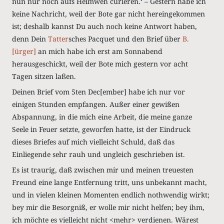
nun nur noch aufs Heimweh curieren.ʻ – Gestern habe ich
keine Nachricht, weil der Bote gar nicht hereingekommen
ist; deshalb kannst Du auch noch keine Antwort haben,
denn Dein
Tatter
sches Pacquet und den Brief über
B.
[ürger]
an mich habe ich erst am Sonnabend
herausgeschickt, weil der Bote mich gestern vor acht
Tagen sitzen laßen.
Deinen Brief vom 5ten Dec[ember] habe ich nur vor
einigen Stunden empfangen. Außer einer gewißen
Abspannung, in die mich eine Arbeit, die meine ganze
Seele in Feuer setzte, geworfen hatte, ist der Eindruck
dieses Briefes auf mich vielleicht Schuld, daß das
Einliegende sehr rauh und ungleich geschrieben ist.
Es ist traurig, daß zwischen mir und meinen treuesten
Freund eine lange Entfernung tritt, uns unbekannt macht,
und in vielen kleinen Momenten endlich nothwendig wirkt;
bey mir die Besorgniß, er wolle mir nicht helfen; bey ihm,
ich möchte es vielleicht nicht <mehr> verdienen. Wärest