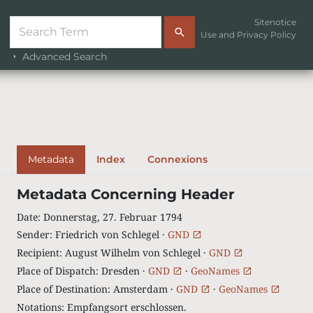
Sitenotice
Use and Privacy Policy
Advanced Search
Metadata
Index
Connexions
Metadata Concerning Header
Date
:
Donnerstag, 27. Februar 1794
Sender
:
Friedrich von Schlegel ·
GND
Recipient
:
August Wilhelm von Schlegel ·
GND
Place of Dispatch
:
Dresden ·
GND
·
GeoNames
Place of Destination
:
Amsterdam ·
GND
·
GeoNames
Notations
:
Empfangsort erschlossen.