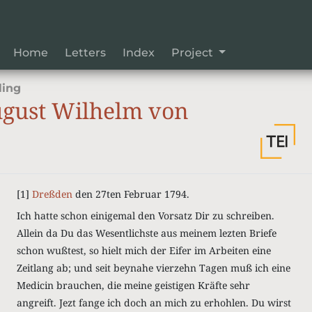
Home
Letters
Index
Project
ling
gust Wilhelm von
[1]
Dreßden
den 27ten Februar 1794.
Ich hatte schon einigemal den Vorsatz Dir zu schreiben.
Allein da Du das Wesentlichste aus meinem lezten Briefe
schon wußtest, so hielt mich der Eifer im Arbeiten eine
Zeitlang ab; und seit beynahe vierzehn Tagen muß ich eine
Medicin brauchen, die meine geistigen Kräfte sehr
angreift. Jezt fange ich doch an mich zu erhohlen. Du wirst