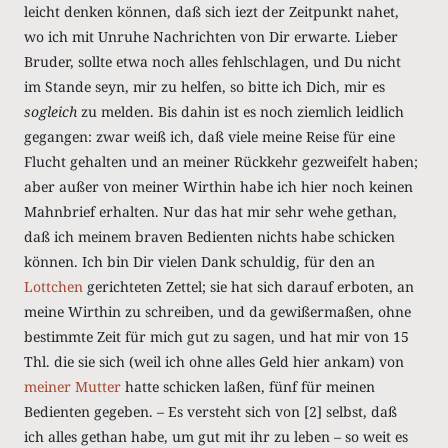
leicht denken können, daß sich iezt der Zeitpunkt nahet,
wo ich mit Unruhe Nachrichten von Dir erwarte. Lieber
Bruder, sollte etwa noch alles fehlschlagen, und Du nicht
im Stande seyn, mir zu helfen, so bitte ich Dich, mir es
sogleich
zu melden. Bis dahin ist es noch ziemlich leidlich
gegangen: zwar weiß ich, daß viele meine Reise für eine
Flucht gehalten und an meiner Rückkehr gezweifelt haben;
aber außer von meiner Wirthin habe ich hier noch keinen
Mahnbrief erhalten. Nur das hat mir sehr wehe gethan,
daß ich meinem braven Bedienten nichts habe schicken
können. Ich bin Dir vielen Dank schuldig, für den an
Lottchen
gerichteten Zettel; sie hat sich darauf erboten, an
meine Wirthin zu schreiben, und da gewißermaßen, ohne
bestimmte Zeit für mich gut zu sagen, und hat mir von 15
Thl. die sie sich (weil ich ohne alles Geld hier ankam) von
meiner Mutter
hatte schicken laßen, fünf für meinen
Bedienten gegeben. – Es versteht sich von [2] selbst, daß
ich alles gethan habe, um gut mit ihr zu leben – so weit es