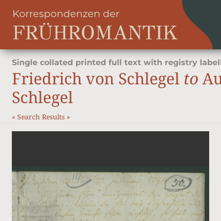
Single collated printed full text with registry label
Friedrich von Schlegel
to
Au
Schlegel
«
Search Results
»