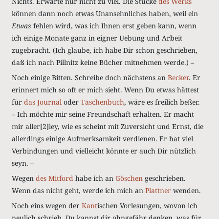
Nichts. Erwarte nur nicht zu viel. Die Stücke
des Werks
können dann noch etwas Unansehnliches haben, weil ein
Etwas
fehlen wird, was ich Ihnen erst geben kann, wenn
ich einige Monate ganz in eigner Uebung und Arbeit
zugebracht. (Ich glaube, ich habe Dir schon geschrieben,
daß ich nach Pillnitz keine Bücher mitnehmen werde.) –
Noch einige Bitten. Schreibe doch nächstens an
Becker
. Er
erinnert mich so oft er mich sieht. Wenn Du etwas hättest
für
das Journal
oder
Taschenbuch
, wäre es freilich beßer.
– Ich möchte mir seine Freundschaft erhalten. Er macht
mir aller[2]ley, wie es scheint mit Zuversicht und Ernst, die
allerdings einige Aufmerksamkeit verdienen. Er hat viel
Verbindungen und vielleicht könnte er auch Dir nützlich
seyn. –
Wegen
des Mitford
habe ich an
Göschen
geschrieben.
Wenn das nicht geht, werde ich mich an
Plattner
wenden.
Noch eins wegen der
Kant
ischen Vorlesungen, wovon ich
neulich schrieb. Du kannst dir ohngefähr denken, was für