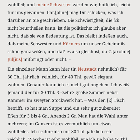
wohlfeil; und
meine Schwester
werden wir, hoffe ich, leicht
für uns gewinnen. Car.[oline] mag Dir schicken, was ich
darüber an Sie geschrieben. Die Schwierigkeit, die
ich
nicht beurtheilen kann, ist die politische; ich glaube aber
nicht, daß sie von Bedeutung ist. Das bleibt indeßen auch,
daß meine Schwester und
Körners
um unser Geheimniß
schon ganz wißen, und daß es also gleich ist, ob C.[aroline]
Jul[ius]
mitbringt oder nicht. –
Ein einzelner Mann kann hier (in
Neustadt
nehmlich) für
30 Thl. jährlich, reinlich, für 40 Thl. gewiß elegant
wohnen. Genauer kann ich es nicht gut angeben. Ich weiß
Jemand der für 30 Thl. 3 <sehr> große Zimmer nebst
Kammer im zweyten Stockwerk hat. – Was den [2] Tisch
betrifft, so hat man Suppe und ein sehr gut zubereitet
Eßen für 3 bis 4 Gr., Abends 2 Gr. Man hat die Wahl unter
mehrern; im Ganzem ist es vermuthlich um etwas
wohlfeiler. Ich rechne also mit 80 Thl. jährlich sehr
reichlich. Wäsche ist sehr wohlfeil, wie ich sie habe (2 Thl.