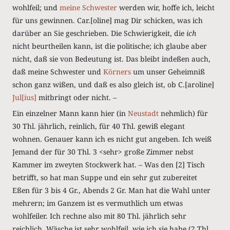
wohlfeil; und
meine Schwester
werden wir, hoffe ich, leicht
für uns gewinnen. Car.[oline] mag Dir schicken, was ich
darüber an Sie geschrieben. Die Schwierigkeit, die
ich
nicht beurtheilen kann, ist die politische; ich glaube aber
nicht, daß sie von Bedeutung ist. Das bleibt indeßen auch,
daß meine Schwester und
Körners
um unser Geheimniß
schon ganz wißen, und daß es also gleich ist, ob C.[aroline]
Jul[ius]
mitbringt oder nicht. –
Ein einzelner Mann kann hier (in
Neustadt
nehmlich) für
30 Thl. jährlich, reinlich, für 40 Thl. gewiß elegant
wohnen. Genauer kann ich es nicht gut angeben. Ich weiß
Jemand der für 30 Thl. 3 <sehr> große Zimmer nebst
Kammer im zweyten Stockwerk hat. – Was den [2] Tisch
betrifft, so hat man Suppe und ein sehr gut zubereitet
Eßen für 3 bis 4 Gr., Abends 2 Gr. Man hat die Wahl unter
mehrern; im Ganzem ist es vermuthlich um etwas
wohlfeiler. Ich rechne also mit 80 Thl. jährlich sehr
reichlich. Wäsche ist sehr wohlfeil, wie ich sie habe (2 Thl.