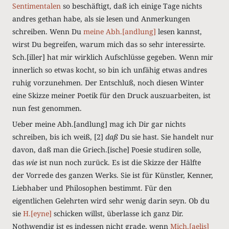
Sentimentalen
so beschäftigt, daß ich einige Tage nichts
andres gethan habe, als sie lesen und Anmerkungen
schreiben.
Wenn Du
meine Abh.[andlung]
lesen kannst,
wirst Du begreifen, warum mich das so sehr interessirte.
Sch.[iller] hat mir wirklich Aufschlüsse gegeben. Wenn mir
innerlich so etwas kocht, so bin ich unfähig etwas andres
ruhig vorzunehmen. Der Entschluß, noch diesen Winter
eine Skizze meiner Poetik für den Druck auszuarbeiten, ist
nun fest genommen.
Ueber meine Abh.[andlung] mag ich Dir gar nichts
schreiben, bis ich weiß, [2]
daß
Du sie hast. Sie handelt nur
davon, daß man die Griech.[ische] Poesie studiren solle,
das
wie
ist nun noch zurück. Es ist die Skizze der Hälfte
der Vorrede des ganzen Werks. Sie ist für Künstler, Kenner,
Liebhaber und Philosophen bestimmt. Für den
eigentlichen Gelehrten wird sehr wenig darin seyn. Ob du
sie
H.[eyne]
schicken willst, überlasse ich ganz Dir.
Nothwendig ist es indessen nicht grade, wenn
Mich.[aelis]