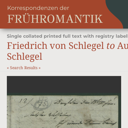
Single collated printed full text with registry label
Friedrich von Schlegel
to
Au
Schlegel
«
Search Results
»