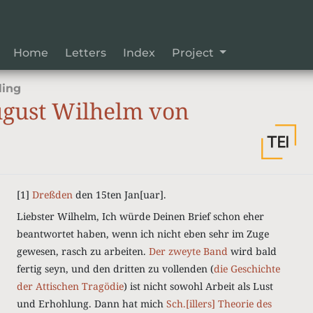
Home
Letters
Index
Project
ling
gust Wilhelm von
[1]
Dreßden
den 15ten Jan[uar].
Liebster Wilhelm, Ich würde Deinen Brief schon eher
beantwortet haben, wenn ich nicht eben sehr im Zuge
gewesen, rasch zu arbeiten.
Der zweyte Band
wird bald
fertig seyn, und den dritten zu vollenden (
die Geschichte
der Attischen Tragödie
) ist nicht sowohl Arbeit als Lust
und Erhohlung.
Dann hat mich
Sch.[illers]
Theorie des