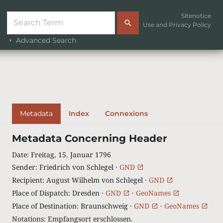
Sitenotice
Use and Privacy Policy
Advanced Search
Metadata
Index
Connexions
Metadata Concerning Header
Date
:
Freitag, 15. Januar 1796
Sender
:
Friedrich von Schlegel ·
GND
Recipient
:
August Wilhelm von Schlegel ·
GND
Place of Dispatch
:
Dresden ·
GND
·
GeoNames
Place of Destination
:
Braunschweig ·
GND
·
GeoNames
Notations
:
Empfangsort erschlossen.