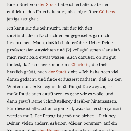
Einen Brief von
der Stock
habe ich erhalten: aber er
enthielt nichts Unterhaltendes, als einiges über
Göthens
jetzige Fettigkeit
.
Ich kann Dir die Sehnsucht, mit der ich den
umständlichern Nachrichten entgegensehe, gar nicht
beschreiben. Mach, daß ich bald erfahre. Ueber Deine
professoralen Aussichten und [2] kollegialischen Plane laß
mich recht bald etwas wissen. Auch darüber, ob Du gut
findest, daß ich eher komme, als
Charlotte
, die Dich
herzlich grüßt, nach
der Stadt
zieht. – Ich habe noch viel
daran gedacht, und finde es äusserst rathsam, daß Du den
Winter nur
ein
Kollegium ließt. Fängst Du zwey an, so
mußt Du sie auch ausführen, es gehe wie es wolle, und
dann gewiß Deine Schriftstellerey darüber hintansetzen.
Für diese ist alles schon organisirt, was dort erst organisirt
werden muß. Der Ertrag ist groß und sicher. – Dich bey
Deinen vielen andern Arbeiten <diesen Sommer> auf ein
Kollegium über
den Homer
vorzubereiten, halte ich für