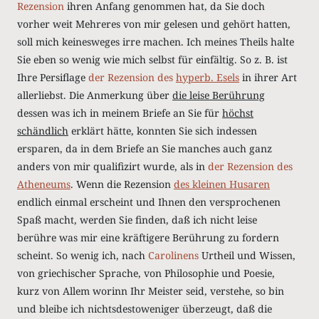
Rezension
ihren Anfang genommen hat, da Sie doch
vorher weit Mehreres von mir gelesen und gehört hatten,
soll mich keinesweges irre machen.
Ich meines Theils halte
Sie eben so wenig wie mich selbst für einfältig.
So z. B. ist
Ihre Persiflage
der Rezension
des
hyperb. Esels
in ihrer Art
allerliebst. Die Anmerkung über
die leise Berührung
dessen was ich in meinem Briefe an Sie für
höchst
schändlich
erklärt hätte, konnten Sie sich indessen
ersparen, da in dem Briefe an Sie manches auch ganz
anders von mir qualifizirt wurde, als in
der Rezension
des
Atheneums
. Wenn die Rezension
des kleinen Husaren
endlich einmal erscheint und Ihnen den versprochenen
Spaß macht, werden Sie finden, daß ich nicht leise
berühre was mir eine kräftigere Berührung zu fordern
scheint. So wenig ich, nach
Carolinens
Urtheil und Wissen,
von griechischer Sprache, von Philosophie und Poesie,
kurz von Allem worinn Ihr Meister seid, verstehe, so bin
und bleibe ich nichtsdestoweniger überzeugt, daß die