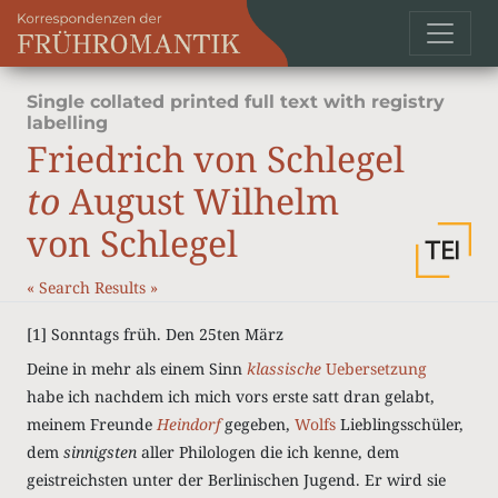
Single collated printed full text with registry
labelling
Friedrich von Schlegel
to
August Wilhelm
von Schlegel
«
Search Results
»
[1] Sonntags früh. Den 25ten März
Deine in mehr als einem Sinn
klassische
Uebersetzung
habe ich nachdem ich mich vors erste satt dran gelabt,
meinem Freunde
Heindorf
gegeben,
Wolfs
Lieblingsschüler,
dem
sinnigsten
aller Philologen die ich kenne, dem
geistreichsten unter der Berlinischen Jugend. Er wird sie