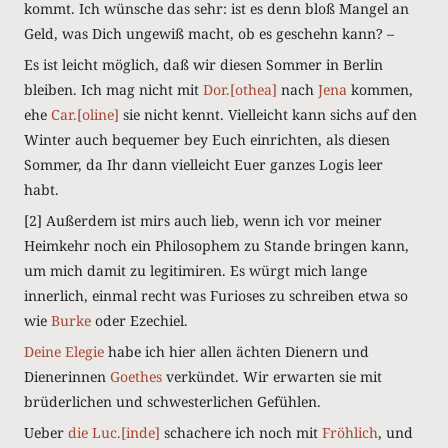
kommt. Ich wünsche das sehr: ist es denn bloß Mangel an
Geld, was Dich ungewiß macht, ob es geschehn kann? –
Es ist leicht möglich, daß wir diesen Sommer in Berlin
bleiben
. Ich mag nicht mit
Dor.[othea]
nach
Jena
kommen,
ehe
Car.[oline]
sie nicht kennt. Vielleicht kann sichs auf den
Winter auch bequemer bey Euch einrichten, als diesen
Sommer, da Ihr dann vielleicht Euer ganzes Logis leer
habt.
[2] Außerdem ist mirs auch lieb, wenn ich vor meiner
Heimkehr noch ein Philosophem zu Stande bringen kann,
um mich damit zu legitimiren. Es würgt mich lange
innerlich, einmal recht was Furioses zu schreiben etwa so
wie
Burke
oder Ezechiel.
Deine Elegie
habe ich hier allen ächten Dienern und
Dienerinnen
Goethes
verkündet. Wir erwarten sie mit
brüderlichen und schwesterlichen Gefühlen.
Ueber
die Luc.[inde]
schachere ich noch mit
Fröhlich
, und