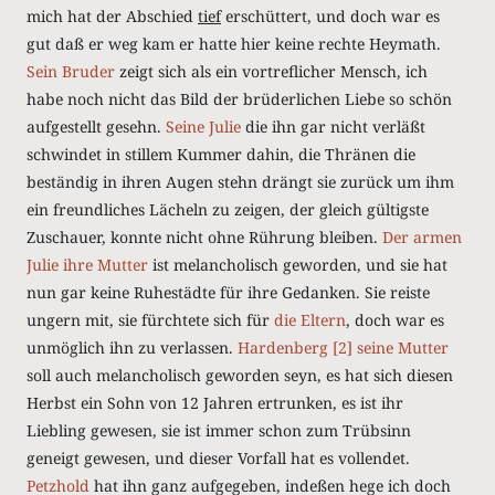
mich hat der Abschied
tief
erschüttert, und doch war es
gut daß er weg kam er hatte hier keine rechte Heymath.
Sein Bruder
zeigt sich als ein vortreflicher Mensch, ich
habe noch nicht das Bild der brüderlichen Liebe so schön
aufgestellt gesehn.
Seine Julie
die ihn gar nicht verläßt
schwindet in stillem Kummer dahin, die Thränen die
beständig in ihren Augen stehn drängt sie zurück um ihm
ein freundliches Lächeln zu zeigen, der gleich gültigste
Zuschauer, konnte nicht ohne Rührung bleiben.
Der armen
Julie ihre Mutter
ist melancholisch geworden, und sie hat
nun gar keine Ruhestädte für ihre Gedanken. Sie reiste
ungern mit, sie fürchtete sich für
die Eltern
, doch war es
unmöglich ihn zu verlassen.
Hardenberg
[2]
seine Mutter
soll auch melancholisch geworden seyn, es hat sich diesen
Herbst ein Sohn von 12 Jahren ertrunken, es ist ihr
Liebling gewesen, sie ist immer schon zum Trübsinn
geneigt gewesen, und dieser Vorfall hat es vollendet.
Petzhold
hat ihn ganz aufgegeben, indeßen hege ich doch