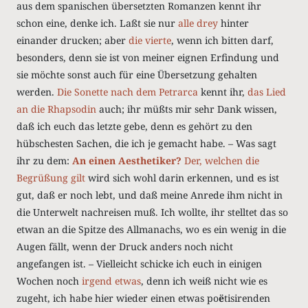
aus dem spanischen übersetzten Romanzen kennt ihr
schon eine, denke ich. Laßt sie nur
alle drey
hinter
einander drucken; aber
die vierte
, wenn ich bitten darf,
besonders, denn sie ist von meiner eignen Erfindung und
sie möchte sonst auch für eine Übersetzung gehalten
werden.
Die Sonette nach
dem Petrarca
kennt ihr,
das Lied
an die Rhapsodin
auch; ihr müßts mir sehr Dank wissen,
daß ich euch das letzte gebe, denn es gehört zu den
hübschesten Sachen, die ich je gemacht habe. – Was sagt
ihr zu dem:
An einen Aesthetiker?
Der, welchen die
Begrüßung gilt
wird sich wohl darin erkennen, und es ist
gut, daß er noch lebt, und daß meine Anrede ihm nicht in
die Unterwelt nachreisen muß. Ich wollte, ihr stelltet das so
etwan an die Spitze des Allmanachs, wo es ein wenig in die
Augen fällt, wenn der Druck anders noch nicht
angefangen ist. – Vielleicht schicke ich euch in einigen
Wochen noch
irgend etwas
, denn ich weiß nicht wie es
zugeht, ich habe hier wieder einen etwas po
ë
tisirenden