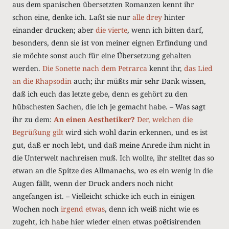
aus dem spanischen übersetzten Romanzen kennt ihr
schon eine, denke ich. Laßt sie nur
alle drey
hinter
einander drucken; aber
die vierte
, wenn ich bitten darf,
besonders, denn sie ist von meiner eignen Erfindung und
sie möchte sonst auch für eine Übersetzung gehalten
werden.
Die Sonette nach
dem Petrarca
kennt ihr,
das Lied
an die Rhapsodin
auch; ihr müßts mir sehr Dank wissen,
daß ich euch das letzte gebe, denn es gehört zu den
hübschesten Sachen, die ich je gemacht habe. – Was sagt
ihr zu dem:
An einen Aesthetiker?
Der, welchen die
Begrüßung gilt
wird sich wohl darin erkennen, und es ist
gut, daß er noch lebt, und daß meine Anrede ihm nicht in
die Unterwelt nachreisen muß. Ich wollte, ihr stelltet das so
etwan an die Spitze des Allmanachs, wo es ein wenig in die
Augen fällt, wenn der Druck anders noch nicht
angefangen ist. – Vielleicht schicke ich euch in einigen
Wochen noch
irgend etwas
, denn ich weiß nicht wie es
zugeht, ich habe hier wieder einen etwas po
ë
tisirenden