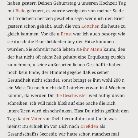
haben gestern Deinen Geburtstag u unseren Hochzeit Tag
mit
Bialo
gefeuert, es würde wenigsten von meiner Seide
mit frölichern hertzen geschehn seyn wenn ich den Brief
gestern schon gehabt, auch die von
Lottchen
die heute zu
gleich kammen. Vor die u
Ernst
war ich auch besorgt wie
sie durch die Feuerlichkeiten bey der Hitze kömmen
würden, Sie schreibt noch lebten sie
ihr Mann
kaum, den
der hat
nicht
oft nicht Zeit gehabt eine Erquikung zu sich
zu nehmen, u seine außerorten lichen Geschäffte haben
noch kein Ende, der Himmel gegebe daß es seiner
Gesundheit nicht schadet, sonst bringt es ihm wohl 200
r.
ein Weist Du noch nicht daß Lottchen etwan in 4 Wochen
kömmt, da werden Dir
die Geschwister
weitläuftig davon
schreiben. Ich will mich bloß auf eine Sache die Dich
intereßiren wird ein schränken. Hast Du nichts gefühlt den
Tag da
der Vater
vor Dich herumfuhr und Curte was
meinst Du erhielt
im
vor Dich nach
Dreßden
als
Gesandschaffts Secretär, wir hatte schon manches mal