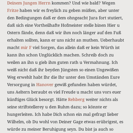
Deinem Jungen Herrn
kommen? Und wie bald? Wegen
Fritze
haben wir es freylich zu geben müßen, aber unter
den Bedingungen daß er dem ohngeacht Jura fort stutiert,
daß sich eine Vortheilhafte Hofmeister stelle binen Hier u
Ostern fände, denn daß wir ihm noch länger auf den Fuß
erhalten sollten, kann er uns nicht an muthen. Ueberhaubt
macht
mir
F
viel Sorgen, das allein daß er kein Würth ist
kann ihn schon Unglücklich machen. Schreib doch zu
weilen an ihn u gieb ihm guten rath u Vermahnung. Ich
weiß nicht daß ihr beyden Jüngsten so einen Ungewißen
Weg erwehlt habt Ihr die Ihr unter den Umständen Eure
Versorgung in
Hanover
gewiß gefunden haben würdet,
uns Aeltern beraubt es viel Freude u macht uns vors euer
künftiges Glück besorgt. Hätte
Rehberg
weiter nichts als
seine
striftstellerey
u den Ruhm dazu; so könnte er
hungerleiten. Ich habe Dich schon ein mal gefragt lieber
Wilhelm, ob Du wohl von Deiner Gage etwas erübrigest, es
würde zu meiner Beruhigung seyn. Du bist ja auch so