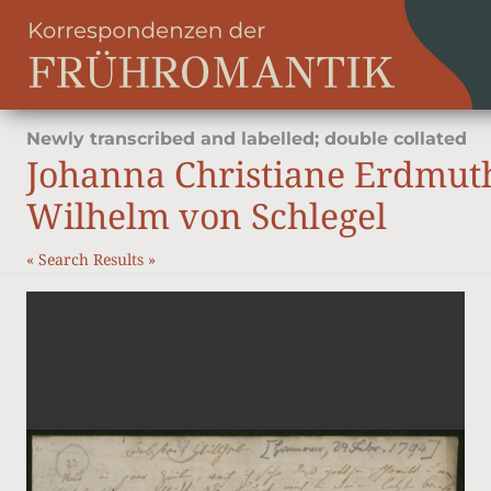
Newly transcribed and labelled; double collated
Johanna Christiane Erdmut
Wilhelm von Schlegel
«
Search Results
»