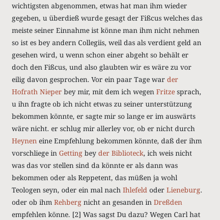
wichtigsten abgenommen, etwas hat man ihm wieder
gegeben, u überdieß wurde gesagt der Fißcus welches das
meiste seiner Einnahme ist könne man ihm nicht nehmen
so ist es bey andern Collegiis, weil das als verdient geld an
gesehen wird, u wenn schon einer abgeht so behält er
doch den Fißcus, und also glaubten wir es wäre zu vor
eilig davon gesprochen. Vor ein paar Tage war
der
Hofrath Nieper
bey mir, mit dem ich wegen
Fritze
sprach,
u ihn fragte ob ich nicht etwas zu seiner unterstützung
bekommen könnte, er sagte mir so lange er im auswärts
wäre nicht. er schlug mir allerley vor, ob er nicht durch
Heynen
eine Empfehlung bekommen könnte, daß der ihm
vorschliege in
Getting
bey
der Biblioteck
, ich weis nicht
was das vor stellen sind da könnte er als dann was
bekommen oder als Reppetent, das müßen ja wohl
Teologen seyn, oder ein mal nach
Ihlefeld
oder
Lieneburg
.
oder ob ihm
Rehberg
nicht an gesanden in
Dreßden
empfehlen könne.
[2]
Was sagst Du dazu? Wegen Carl hat