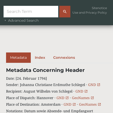
Sitenotice
Use and Privacy Policy
Advanced Search
Metadata
Index
Connexions
Metadata Concerning Header
Date
:
[24. Februar 1794]
Sender
:
Johanna Christiane Erdmuthe Schlegel ·
GND
Recipient
:
August Wilhelm von Schlegel ·
GND
Place of Dispatch
:
Hannover ·
GND
·
GeoNames
Place of Destination
:
Amsterdam ·
GND
·
GeoNames
Notations
:
Datum sowie Absende- und Empfangsort