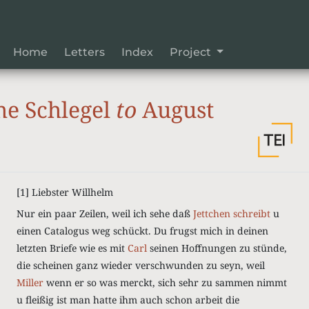
Home
Letters
Index
Project
he Schlegel
to
August
[1]
Liebster Willhelm
Nur ein paar Zeilen, weil ich sehe daß
Jettchen
schreibt
u
einen Catalogus weg schückt. Du frugst mich in deinen
letzten Briefe wie es mit
Carl
seinen Hoffnungen zu stünde,
die scheinen ganz wieder verschwunden zu seyn, weil
Miller
wenn er so was merckt, sich sehr zu sammen nimmt
u fleißig ist man hatte ihm auch schon arbeit die