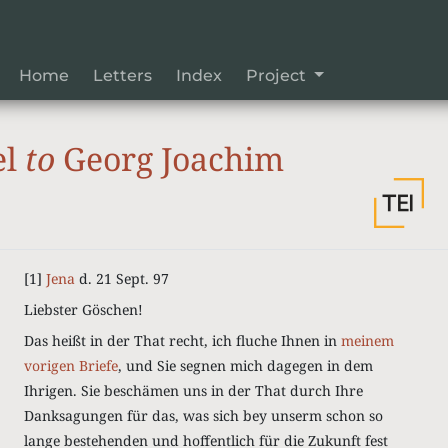
Home
Letters
Index
Project
el
to
Georg Joachim
[1]
Jena
d. 21 Sept. 97
Liebster Göschen!
Das heißt in der That recht, ich fluche Ihnen in
meinem
vorigen Briefe
, und Sie segnen mich dagegen in dem
Ihrigen. Sie beschämen uns in der That durch Ihre
Danksagungen für das, was sich bey unserm schon so
lange bestehenden und hoffentlich für die Zukunft fest