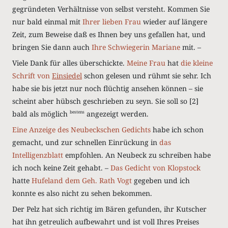
gegründeten Verhältnisse von selbst versteht. Kommen Sie
nur bald einmal mit
Ihrer lieben Frau
wieder auf längere
Zeit, zum Beweise daß es Ihnen bey uns gefallen hat, und
bringen Sie dann auch
Ihre Schwiegerin Mariane
mit. –
Viele Dank für alles überschickte.
Meine Frau
hat
die kleine
Schrift von
Einsiedel
schon gelesen und rühmt sie sehr. Ich
habe sie bis jetzt nur noch flüchtig ansehen können – sie
scheint aber hübsch geschrieben zu seyn. Sie soll so
[2]
bald als möglich
angezeigt werden.
bestens
Eine Anzeige
des
Neubeckschen
Gedichts
habe ich schon
gemacht, und zur schnellen Einrückung in
das
Intelligenzblatt
empfohlen. An Neubeck zu schreiben habe
ich noch keine Zeit gehabt. –
Das Gedicht von
Klopstock
hatte
Hufeland
dem Geh. Rath Vogt
gegeben und ich
konnte es also nicht zu sehen bekommen.
Der Pelz hat sich richtig im Bären gefunden, ihr Kutscher
hat ihn getreulich aufbewahrt und ist voll Ihres Preises