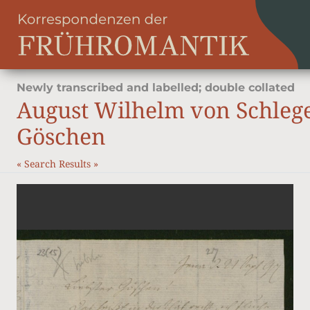
Newly transcribed and labelled; double collated
August Wilhelm von Schleg
Göschen
«
Search Results
»