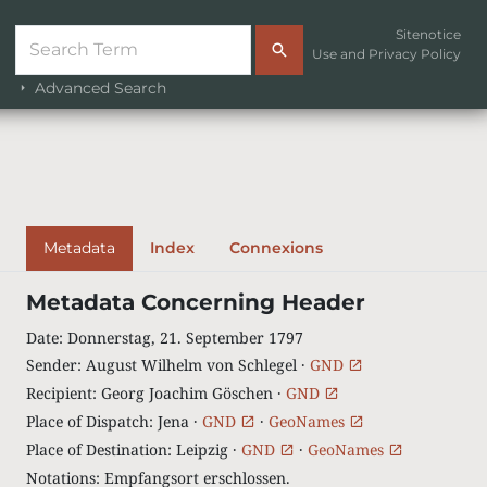
Sitenotice
Use and Privacy Policy
Advanced Search
Metadata
Index
Connexions
Metadata Concerning Header
Date
:
Donnerstag, 21. September 1797
Sender
:
August Wilhelm von Schlegel ·
GND
Recipient
:
Georg Joachim Göschen ·
GND
Place of Dispatch
:
Jena ·
GND
·
GeoNames
Place of Destination
:
Leipzig ·
GND
·
GeoNames
Notations
:
Empfangsort erschlossen.