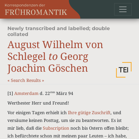
Newly transcribed and labelled; double
collated
August Wilhelm von
Schlegel
to
Georg
Joachim Göschen
«
Search Results
»
[1]
Amsterdam
d. 22
März 94
sten
Werthester Herr und Freund!
Vor einigen Tagen erhielt ich
Ihre gütige Zuschrift
, und
versäume keinen Posttag, um sie zu beantworten. Es ist
mir lieb, daß die
Subscription
noch bis Ostern offen bleibt;
ich befürchtete schon mit meinen paar Leuten – ich habe,