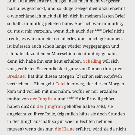
Luft. Du allerliebster Schlegel, hast mich nicht vergessen,
hast alles geschickt, und so kluge Gelegenheit dazu ersehn!
o wie schäme ich mich daß ich dich in meinem lezten Brief
so halb, unmuthig gebeten habe. Aber ich war unmuthig,
du must mir verzeihn, wenn dich auch der
Brief nicht
ganze
freute; es war nun eben so allerley über mich gekommen,
ist indessen auch schon lange wieder weggegangen und
ich habe dazu deinen
Mareschino
nicht nöthig gehabt,
denn ich habe ihn erst heut erhalten.
Schelling
will sich
vor gerührter Erkenntlichkeit ganz von Sinnen thun; der
Breslauer
hat ihm diesen Morgen
[2]
schon sein Kopfweh
vertrieben. ‒ Eben geht
Catel
hier weg, der diesen Morgen
kam und vorlieb mit uns nahm, wofür er mir erzählen
mußte von
der Jungfrau
und
dir. Er will gehört
auch von
haben daß du
der Jungfrau
geholfen haben solst, sie
angelernt zu ihrer Rolle, (eigentlich hätte sie doch Stunden
in der Jungfrauschaft so gut wie im Fechten nehmen
müssen) wenn das nun
die Kleine
erfährt, wird sie da nicht