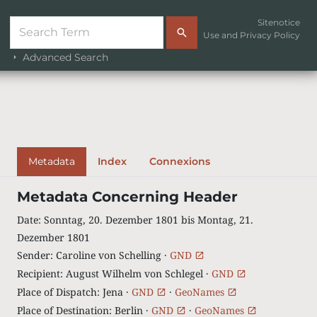
Sitenotice
Use and Privacy Policy
Advanced Search
Metadata
Index
Connexions
Metadata Concerning Header
Date
:
Sonntag, 20. Dezember 1801 bis Montag, 21.
Dezember 1801
Sender
:
Caroline von Schelling ·
GND
Recipient
:
August Wilhelm von Schlegel ·
GND
Place of Dispatch
:
Jena ·
GND
·
GeoNames
Place of Destination
:
Berlin ·
GND
·
GeoNames