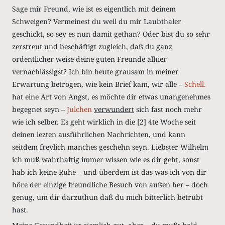
Sage mir Freund, wie ist es eigentlich mit deinem
Schweigen? Vermeinest du weil du mir Laubthaler
geschickt, so sey es nun damit gethan? Oder bist du so sehr
zerstreut und beschäftigt zugleich, daß du ganz
ordentlicher weise deine guten Freunde alhier
vernachlässigst? Ich bin heute grausam in meiner
Erwartung betrogen, wie kein Brief kam, wir alle ‒
Schell.
hat eine Art von Angst, es möchte dir etwas unangenehmes
begegnet seyn ‒
Julchen
verwundert
sich fast noch mehr
wie ich selber. Es geht wirklich in die
[2]
4te Woche seit
deinen lezten ausführlichen Nachrichten, und kann
seitdem freylich manches geschehn seyn. Liebster Wilhelm
ich muß wahrhaftig immer wissen wie es dir geht, sonst
hab ich keine Ruhe ‒ und überdem ist das was ich von dir
höre der einzige freundliche Besuch von außen her ‒ doch
genug, um dir darzuthun daß du mich bitterlich betrübt
hast.