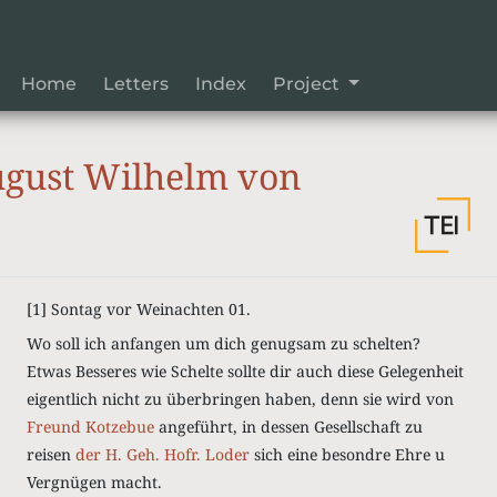
Home
Letters
Index
Project
gust Wilhelm von
[1]
Sontag vor Weinachten 01.
Wo soll ich anfangen um dich genugsam zu schelten?
Etwas Besseres wie Schelte sollte dir auch diese Gelegenheit
eigentlich nicht zu überbringen haben, denn sie wird von
Freund Kotzebue
angeführt, in dessen Gesellschaft zu
reisen
der H. Geh. Hofr. Loder
sich eine besondre Ehre u
Vergnügen macht.