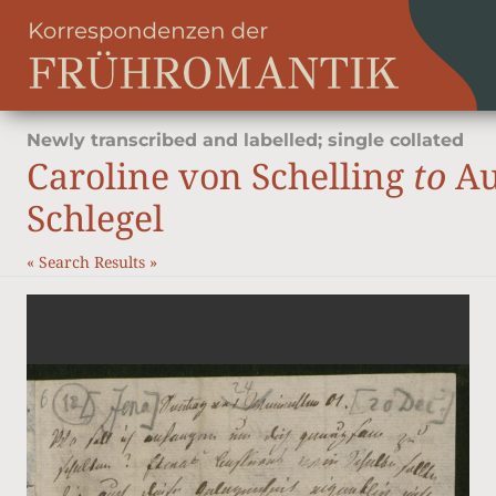
Newly transcribed and labelled; single collated
Caroline von Schelling
to
Au
Schlegel
«
Search Results
»